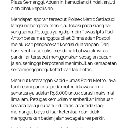
Plaza Semanggi. Aduan ini kemudian ditindaklanjuti
oleh pihak kepolisian.
Mendapat laporan tersebut, Polsek Metro Setiabudi
langsung bergerak meninjau lokasi pada siang hari
yang sama. Petugas yang dipimpin Pawas Iptu Rudi
Anton bersama anggota piket Binmas dan Pospol
melakukan pengecekan kondisi di lapangan. Dari
hasil verifikasi, polisi mendapati bahwa aktivitas
parkir liar tersebut menggunakan sebagian badan
jalan, sehingga berpotensi menimbulkan kemacetan
serta mengganggu ketertiban lalu lintas.
Menurut keterangan Kabid Humas Polda Metro Jaya,
tarif resmi parkir sepeda motor di kawasan itu
seharusnya adalah Rp5.000 untuk durasi maksimal
lima jam. Petugas kemudian memberikan imbauan
kepada para juru parkir di lokasi agar tidak lagi
memungut biaya di luar ketentuan dan tidak
menggunakan badan jalan sebagai area parkir.