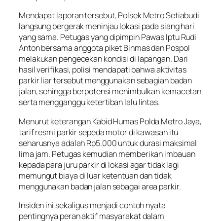
Mendapat laporan tersebut, Polsek Metro Setiabudi
langsung bergerak meninjau lokasi pada siang hari
yang sama. Petugas yang dipimpin Pawas Iptu Rudi
Anton bersama anggota piket Binmas dan Pospol
melakukan pengecekan kondisi di lapangan. Dari
hasil verifikasi, polisi mendapati bahwa aktivitas
parkir liar tersebut menggunakan sebagian badan
jalan, sehingga berpotensi menimbulkan kemacetan
serta mengganggu ketertiban lalu lintas.
Menurut keterangan Kabid Humas Polda Metro Jaya,
tarif resmi parkir sepeda motor di kawasan itu
seharusnya adalah Rp5.000 untuk durasi maksimal
lima jam. Petugas kemudian memberikan imbauan
kepada para juru parkir di lokasi agar tidak lagi
memungut biaya di luar ketentuan dan tidak
menggunakan badan jalan sebagai area parkir.
Insiden ini sekaligus menjadi contoh nyata
pentingnya peran aktif masyarakat dalam