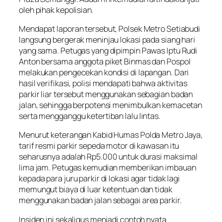
oleh pihak kepolisian.
Mendapat laporan tersebut, Polsek Metro Setiabudi
langsung bergerak meninjau lokasi pada siang hari
yang sama. Petugas yang dipimpin Pawas Iptu Rudi
Anton bersama anggota piket Binmas dan Pospol
melakukan pengecekan kondisi di lapangan. Dari
hasil verifikasi, polisi mendapati bahwa aktivitas
parkir liar tersebut menggunakan sebagian badan
jalan, sehingga berpotensi menimbulkan kemacetan
serta mengganggu ketertiban lalu lintas.
Menurut keterangan Kabid Humas Polda Metro Jaya,
tarif resmi parkir sepeda motor di kawasan itu
seharusnya adalah Rp5.000 untuk durasi maksimal
lima jam. Petugas kemudian memberikan imbauan
kepada para juru parkir di lokasi agar tidak lagi
memungut biaya di luar ketentuan dan tidak
menggunakan badan jalan sebagai area parkir.
Insiden ini sekaligus menjadi contoh nyata