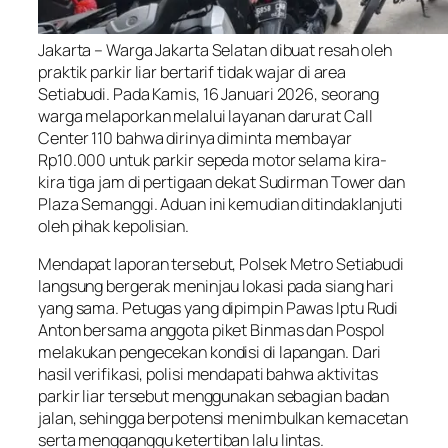
Jakarta – Warga Jakarta Selatan dibuat resah oleh
praktik parkir liar bertarif tidak wajar di area
Setiabudi. Pada Kamis, 16 Januari 2026, seorang
warga melaporkan melalui layanan darurat Call
Center 110 bahwa dirinya diminta membayar
Rp10.000 untuk parkir sepeda motor selama kira-
kira tiga jam di pertigaan dekat Sudirman Tower dan
Plaza Semanggi. Aduan ini kemudian ditindaklanjuti
oleh pihak kepolisian.
Mendapat laporan tersebut, Polsek Metro Setiabudi
langsung bergerak meninjau lokasi pada siang hari
yang sama. Petugas yang dipimpin Pawas Iptu Rudi
Anton bersama anggota piket Binmas dan Pospol
melakukan pengecekan kondisi di lapangan. Dari
hasil verifikasi, polisi mendapati bahwa aktivitas
parkir liar tersebut menggunakan sebagian badan
jalan, sehingga berpotensi menimbulkan kemacetan
serta mengganggu ketertiban lalu lintas.