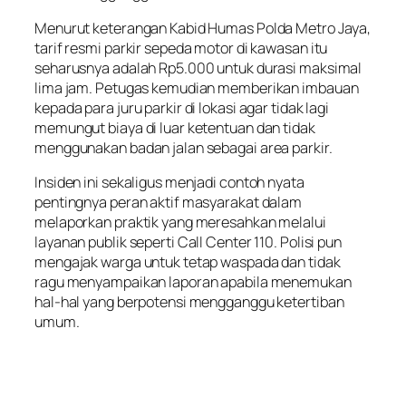
Menurut keterangan Kabid Humas Polda Metro Jaya,
tarif resmi parkir sepeda motor di kawasan itu
seharusnya adalah Rp5.000 untuk durasi maksimal
lima jam. Petugas kemudian memberikan imbauan
kepada para juru parkir di lokasi agar tidak lagi
memungut biaya di luar ketentuan dan tidak
menggunakan badan jalan sebagai area parkir.
Insiden ini sekaligus menjadi contoh nyata
pentingnya peran aktif masyarakat dalam
melaporkan praktik yang meresahkan melalui
layanan publik seperti Call Center 110. Polisi pun
mengajak warga untuk tetap waspada dan tidak
ragu menyampaikan laporan apabila menemukan
hal-hal yang berpotensi mengganggu ketertiban
umum.