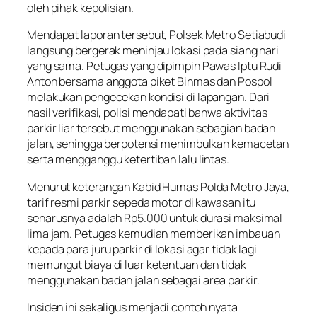
oleh pihak kepolisian.
Mendapat laporan tersebut, Polsek Metro Setiabudi
langsung bergerak meninjau lokasi pada siang hari
yang sama. Petugas yang dipimpin Pawas Iptu Rudi
Anton bersama anggota piket Binmas dan Pospol
melakukan pengecekan kondisi di lapangan. Dari
hasil verifikasi, polisi mendapati bahwa aktivitas
parkir liar tersebut menggunakan sebagian badan
jalan, sehingga berpotensi menimbulkan kemacetan
serta mengganggu ketertiban lalu lintas.
Menurut keterangan Kabid Humas Polda Metro Jaya,
tarif resmi parkir sepeda motor di kawasan itu
seharusnya adalah Rp5.000 untuk durasi maksimal
lima jam. Petugas kemudian memberikan imbauan
kepada para juru parkir di lokasi agar tidak lagi
memungut biaya di luar ketentuan dan tidak
menggunakan badan jalan sebagai area parkir.
Insiden ini sekaligus menjadi contoh nyata