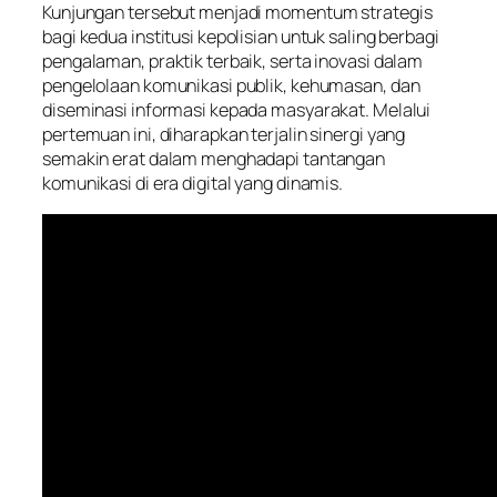
Kunjungan tersebut menjadi momentum strategis
bagi kedua institusi kepolisian untuk saling berbagi
pengalaman, praktik terbaik, serta inovasi dalam
pengelolaan komunikasi publik, kehumasan, dan
diseminasi informasi kepada masyarakat. Melalui
pertemuan ini, diharapkan terjalin sinergi yang
semakin erat dalam menghadapi tantangan
komunikasi di era digital yang dinamis.