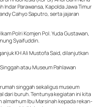
ah Indar Parawansa, Kapolda Jawa Timur
handy Cahyo Saputro, serta jajaran
lkam Polri Komjen Pol. Yuda Gustawan,
unung Syaifuddin.
njuk KH Ali Mustofa Said, dilanjutkan
h Singgah atau Museum Pahlawan
uk rumah singgah sekaligus museum
 dari buruh. Tentunya kegiatan ini kita
h almarhum Ibu Marsinah kepada rekan-