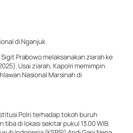
onal di Nganjuk
yo Sigit Prabowo melaksanakan ziarah ke
025). Usai ziarah, Kapolri memimpin
lawan Nasional Marsinah di
itusi Polri terhadap tokoh buruh
iba di lokasi sekitar pukul 13.00 WIB.
uruh Indonesia (KSPSI) Andi Gani Nena