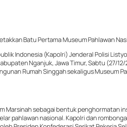
Letakkan Batu Pertama Museum Pahlawan Nasi
blik Indonesia (Kapolri) Jenderal Polisi List
abupaten Nganjuk, Jawa Timur, Sabtu (27/12/2
ngunan Rumah Singgah sekaligus Museum Pah
am Marsinah sebagai bentuk penghormatan inst
lar pahlawan nasional. Kapolri dan rombongan t
leh Presiden Konfederasi Serikat Pekerja Sel