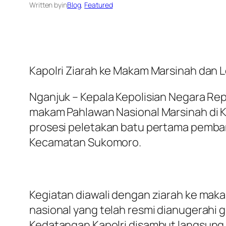
Written by
in
Blog
, 
Featured
Kapolri Ziarah ke Makam Marsinah dan 
Nganjuk – Kepala Kepolisian Negara Repu
makam Pahlawan Nasional Marsinah di K
prosesi peletakan batu pertama pemba
Kecamatan Sukomoro.
Kegiatan diawali dengan ziarah ke mak
nasional yang telah resmi dianugerahi ge
Kedatangan Kapolri disambut langsung o