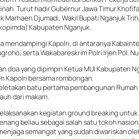
inah. Turut hadir Gubernur Jawa Timur Khofif
uk Marhaen Djumadi, Wakil Bupati Nganjuk Tri
rkopimda) Kabupaten Nganjuk.
a mendampingi Kapolri, di antaranya Kabainte
ugroho, serta Wakabareskrim Polri Irjen Pol. N
n doa yang dipimpin Ketua MUI Kabupaten Nga
eh Kapolri bersama rombongan.
i peletakan batu pertama pembangunan Ruma
jauh dari makam.
ta melaksanakan kegiatan ground breaking unt
nang beliau sebagai salah satu tokoh nasional
 menjaga semangat yang sudah diwariskan ole