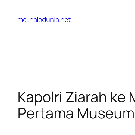
Lewati
ke
mci.halodunia.net
konten
Kapolri Ziarah k
Pertama Museum 