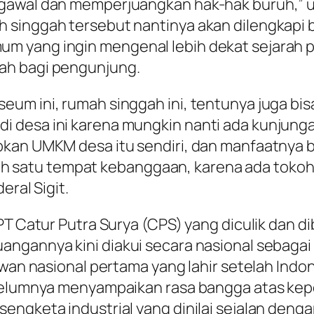
awal dan memperjuangkan hak-hak buruh,” ujar
singgah tersebut nantinya akan dilengkapi be
 yang ingin mengenal lebih dekat sejarah p
ah bagi pengunjung.
eum ini, rumah singgah ini, tentunya juga 
 desa ini karena mungkin nanti ada kunjunga
pkan UMKM desa itu sendiri, dan manfaatnya b
salah satu tempat kebanggaan, karena ada toko
eral Sigit.
 PT Catur Putra Surya (CPS) yang diculik dan 
angannya kini diakui secara nasional sebaga
awan nasional pertama yang lahir setelah Indo
ebelumnya menyampaikan rasa bangga atas kepe
sengketa industrial yang dinilai sejalan den