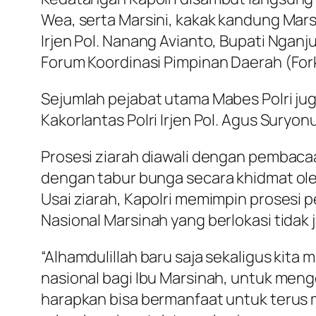
Wea, serta Marsini, kakak kandung Mars
Irjen Pol. Nanang Avianto, Bupati Nganj
Forum Koordinasi Pimpinan Daerah (Fo
Sejumlah pejabat utama Mabes Polri jug
Kakorlantas Polri Irjen Pol. Agus Suryon
Prosesi ziarah diawali dengan pembacaa
dengan tabur bunga secara khidmat ol
Usai ziarah, Kapolri memimpin proses
Nasional Marsinah yang berlokasi tidak 
“Alhamdulillah baru saja sekaligus ki
nasional bagi Ibu Marsinah, untuk menge
harapkan bisa bermanfaat untuk terus