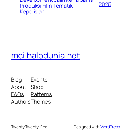
2026
Produksi Film Tematik
Kepolisian
mci.halodunia.net
Blog
Events
About
Shop
FAQs
Patterns
Authors
Themes
Twenty Twenty-Five
Designed with
WordPress