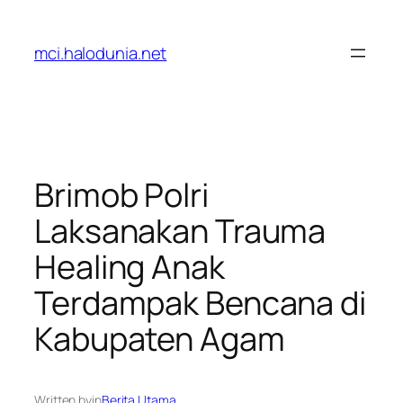
Lewati
ke
mci.halodunia.net
konten
Brimob Polri
Laksanakan Trauma
Healing Anak
Terdampak Bencana di
Kabupaten Agam
Written by
in
Berita Utama