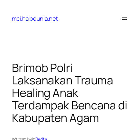
Lewati
ke
mci.halodunia.net
konten
Brimob Polri
Laksanakan Trauma
Healing Anak
Terdampak Bencana di
Kabupaten Agam
Written by
in
Berita