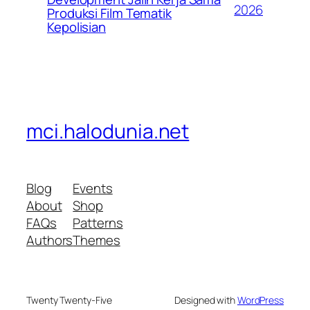
2026
Produksi Film Tematik
Kepolisian
mci.halodunia.net
Blog
Events
About
Shop
FAQs
Patterns
Authors
Themes
Twenty Twenty-Five
Designed with
WordPress