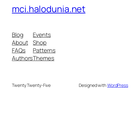
mci.halodunia.net
Blog
Events
About
Shop
FAQs
Patterns
Authors
Themes
Twenty Twenty-Five
Designed with
WordPress