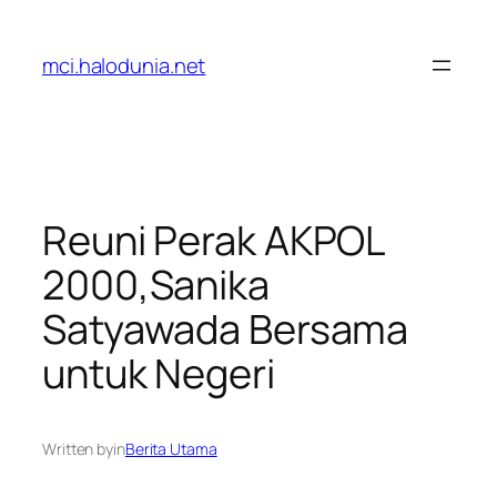
Lewati
ke
mci.halodunia.net
konten
Reuni Perak AKPOL
2000,Sanika
Satyawada Bersama
untuk Negeri
Written by
in
Berita Utama