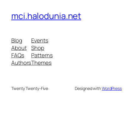
mci.halodunia.net
Blog
Events
About
Shop
FAQs
Patterns
Authors
Themes
Twenty Twenty-Five
Designed with
WordPress