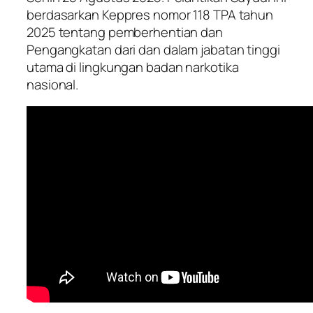
berdasarkan Keppres nomor 118 TPA tahun
2025 tentang pemberhentian dan
Pengangkatan dari dan dalam jabatan tinggi
utama di lingkungan badan narkotika
nasional.