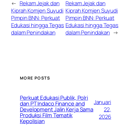
←
Rekam Jejak dan
Rekam Jejak dan
Kiprah Komjen Suyudi
Kiprah Komjen Suyudi
Pimpin BNN: Perkuat
Pimpin BNN: Perkuat
Edukasi hingga Tegas
Edukasi hingga Tegas
dalam Penindakan
dalam Penindakan
→
MORE POSTS
Perkuat Edukasi Publik, Polri
Januari
dan PT Indaco Finance and
22,
Development Jalin Kerja Sama
Produksi Film Tematik
2026
Kepolisian