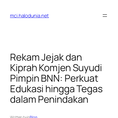
Lewati
ke
mci.halodunia.net
konten
Rekam Jejak dan
Kiprah Komjen Suyudi
Pimpin BNN: Perkuat
Edukasi hingga Tegas
dalam Penindakan
Written by
in
Blog