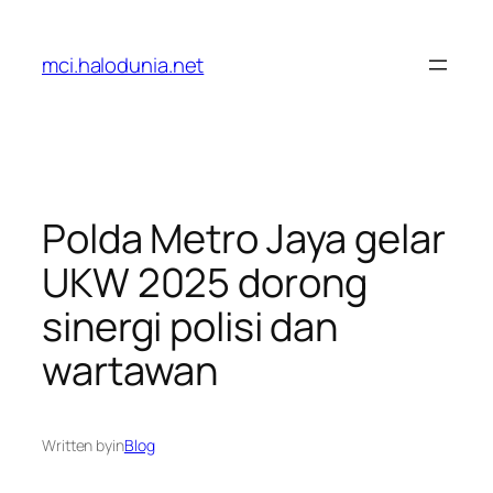
Lewati
ke
mci.halodunia.net
konten
Polda Metro Jaya gelar
UKW 2025 dorong
sinergi polisi dan
wartawan
Written by
in
Blog