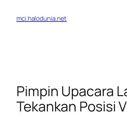
Lewati
ke
mci.halodunia.net
konten
Pimpin Upacara L
Tekankan Posisi V