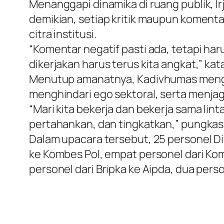
Menanggapi dinamika di ruang publik, 
demikian, setiap kritik maupun komenta
citra institusi.
“Komentar negatif pasti ada, tetapi haru
dikerjakan harus terus kita angkat,” kat
Menutup amanatnya, Kadivhumas mengajak
menghindari ego sektoral, serta menjag
“Mari kita bekerja dan bekerja sama lint
pertahankan, dan tingkatkan,” pungkas
Dalam upacara tersebut, 25 personel Di
ke Kombes Pol, empat personel dari Komp
personel dari Bripka ke Aipda, dua person