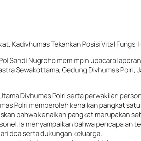
at, Kadivhumas Tekankan Posisi Vital Fungsi 
en Pol Sandi Nugroho memimpin upacara laporan
astra Sewakottama, Gedung Divhumas Polri, Ja
Utama Divhumas Polri serta perwakilan persone
mas Polri memperoleh kenaikan pangkat satu t
skan bahwa kenaikan pangkat merupakan se
ersonel. Ia menyampaikan bahwa pencapaian te
 dari doa serta dukungan keluarga.