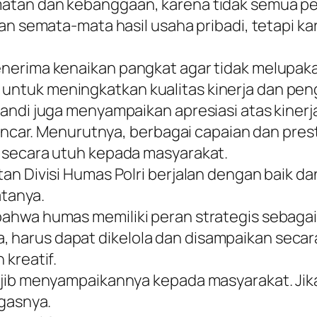
matan dan kebanggaan, karena tidak semua 
kan semata-mata hasil usaha pribadi, tetapi 
nerima kenaikan pangkat agar tidak melupaka
tuk meningkatkan kualitas kinerja dan peng
andi juga menyampaikan apresiasi atas kinerja
 lancar. Menurutnya, berbagai capaian dan pr
 secara utuh kepada masyarakat.
tan Divisi Humas Polri berjalan dengan baik
atanya.
ahwa humas memiliki peran strategis sebagai 
 dia, harus dapat dikelola dan disampaikan sec
 kreatif.
ajib menyampaikannya kepada masyarakat. Jika
egasnya.