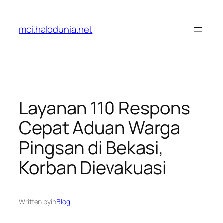
Lewati
ke
mci.halodunia.net
konten
Layanan 110 Respons
Cepat Aduan Warga
Pingsan di Bekasi,
Korban Dievakuasi
Written by
in
Blog