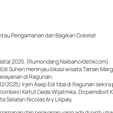
antau Pengamanan dan Bagikan Cokelat
Natal 2025. (Rumondang Naibaho/detikcom)
p Edi Suheri meninjau lokasi wisata Taman Ma
elayanan di Ragunan.
2/2025) Irjen Asep Edi tiba di Ragunan sekira 
Kombes I Ketut Gede Wijatmika, Dirpamobvit K
 Selatan Nicolas Ary Lilipaly.
ngamanan dan pelayanan yang ada di pintu m