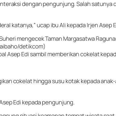
erinteraksi dengan pengunjung. Salah satun
nderal katanya,” ucap ibu Ali kepada Irjen Asep E
Edi Suheri mengecek Taman Margasatwa Ragu
Naibaho/detikcom)
pal Asep Edi sambil memberikan cokelat kepada
gikan cokelat hingga susu kotak kepada anak
a Asep Edi kepada pengunjung.
ngsung situasi keamanan tempat wisata saat 