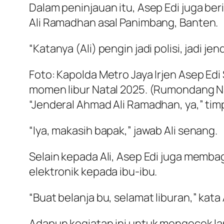
Dalam peninjauan itu, Asep Edi juga b
Ali Ramadhan asal Panimbang, Banten.
“Katanya (Ali) pengin jadi polisi, jadi je
Foto: Kapolda Metro Jaya Irjen Asep 
momen libur Natal 2025. (Rumondang 
“Jenderal Ahmad Ali Ramadhan, ya,” tim
“Iya, makasih bapak,” jawab Ali senang.
Selain kepada Ali, Asep Edi juga memba
elektronik kepada ibu-ibu.
“Buat belanja bu, selamat liburan,” kat
Adapun kegiatan ini untuk mengecek la