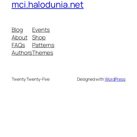
mci.halodunia.net
Blog
Events
About
Shop
FAQs
Patterns
Authors
Themes
Twenty Twenty-Five
Designed with
WordPress