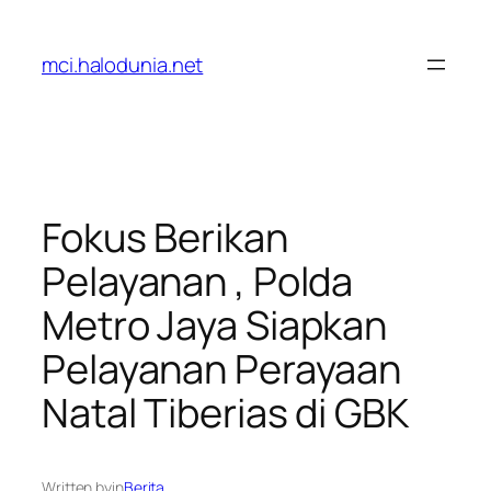
Lewati
ke
mci.halodunia.net
konten
Fokus Berikan
Pelayanan , Polda
Metro Jaya Siapkan
Pelayanan Perayaan
Natal Tiberias di GBK
Written by
in
Berita