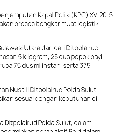
penjemputan Kapal Polisi (KPC) XV-2015
akan proses bongkar muat logistik
ulawesi Utara dan dari Ditpolairud
emasan 5 kilogram, 25 dus popok bayi,
rupa 75 dus mi instan, serta 375
an Nusa II Ditpolairud Polda Sulut
usikan sesuai dengan kebutuhan di
 Ditpolairud Polda Sulut, dalam
cerminkan peran aktif Polri dalam