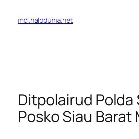
Lewati
ke
mci.halodunia.net
konten
Ditpolairud Polda
Posko Siau Barat 