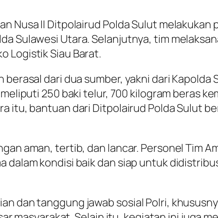
an Nusa II Ditpolairud Polda Sulut melakukan 
da Sulawesi Utara. Selanjutnya, tim melaksan
 Logistik Siau Barat.
 berasal dari dua sumber, yakni dari Kapolda S
 meliputi 250 baki telur, 700 kilogram beras k
 itu, bantuan dari Ditpolairud Polda Sulut be
gan aman, tertib, dan lancar. Personel Tim Am
a dalam kondisi baik dan siap untuk didistrib
an dan tanggung jawab sosial Polri, khususnya
asyarakat. Selain itu, kegiatan ini juga men