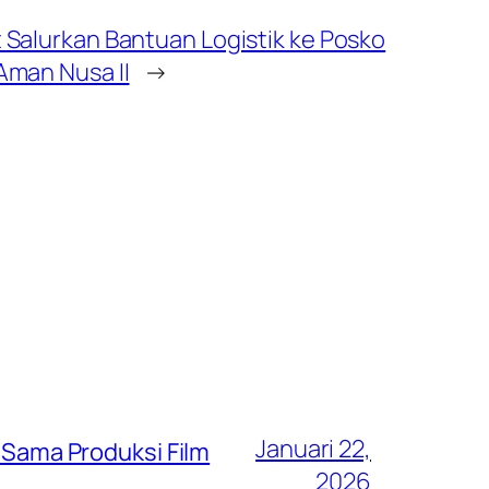
t Salurkan Bantuan Logistik ke Posko
 Aman Nusa II
→
Januari 22,
a Sama Produksi Film
2026