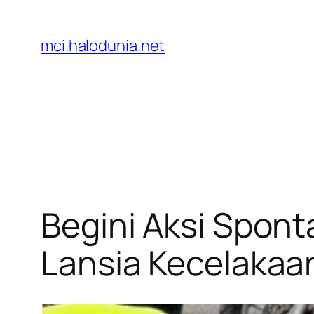
Lewati
ke
mci.halodunia.net
konten
Begini Aksi Spon
Lansia Kecelakaan