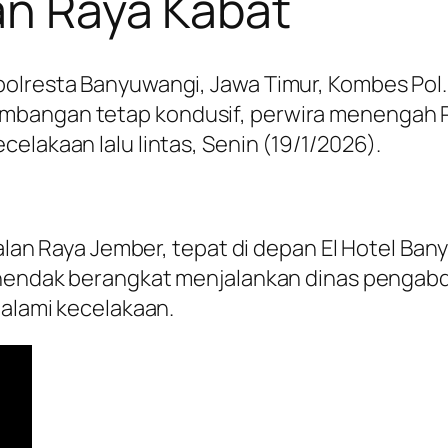
an Raya Kabat
olresta Banyuwangi, Jawa Timur, Kombes Pol. D
mbangan tetap kondusif, perwira menengah Po
elakaan lalu lintas, Senin (19/1/2026).
i Jalan Raya Jember, tepat di depan El Hotel 
g hendak berangkat menjalankan dinas pengabd
galami kecelakaan.