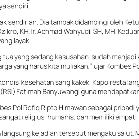
 sendiri.
dak sendirian. Dia tampak didampingi oleh K
zikro, KH. Ir. Achmad Wahyudi, SH, MH. Ke
ang layak.
ang tua yang sedang kesusahan, sudah menjad
rga yang harus kita muliakan,” ujar Kombes Pol 
 kondisi kesehatan sang kakek, Kapolresta la
m (RSI) Fatimah Banyuwangi guna mendapatkan 
bes Pol Rofiq Ripto Himawan sebagai pribadi 
ngat religius, humanis, dan memiliki empati
langsung kejadian tersebut mengaku salut. M